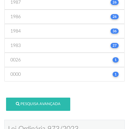
1987
26
1986
26
1984
36
1983
27
0026
1
0000
1
PESQUISA AVANÇADA
Lei Ordinária 973/2023