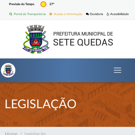
Previsão do Tempo
27º
Portal da Transparência
Acesso à Informação
Ouvidoria
Acessibilidade
LEGISLAÇÃO
Home
Legislação