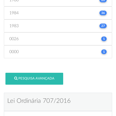
1984
36
1983
27
0026
1
0000
1
PESQUISA AVANÇADA
Lei Ordinária 707/2016