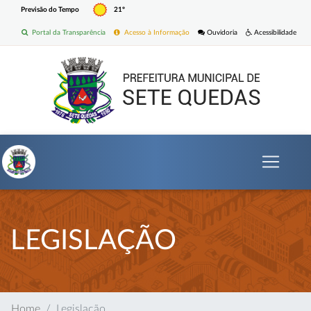
Previsão do Tempo
21º
Portal da Transparência
Acesso à Informação
Ouvidoria
Acessibilidade
LEGISLAÇÃO
Home
Legislação