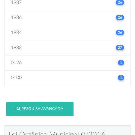
1987
26
1986
26
1984
36
1983
27
0026
1
0000
1
PESQUISA AVANÇADA
Lei Orgânica Municipal 0/2016