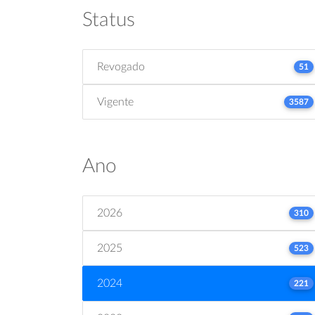
Status
Revogado
51
Vigente
3587
Ano
2026
310
2025
523
2024
221