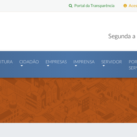
Portal da Transparência
Acess
Segunda a 
EITURA
CIDADÃO
EMPRESAS
IMPRENSA
SERVIDOR
POR
SER