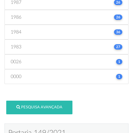
1987
26
1986
26
1984
36
1983
27
0026
1
0000
1
PESQUISA AVANÇADA
Portaria 149/2021