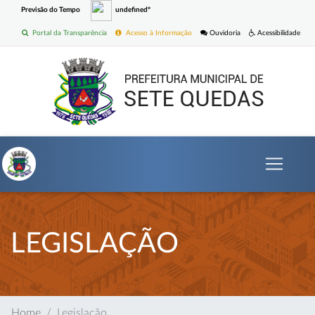
Previsão do Tempo
undefinedº
Portal da Transparência
Acesso à Informação
Ouvidoria
Acessibilidade
LEGISLAÇÃO
Home
Legislação