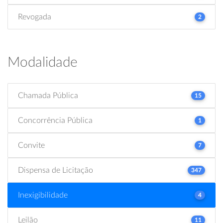
Revogada
2
Modalidade
Chamada Pública
15
Concorrência Pública
1
Convite
7
Dispensa de Licitação
347
Inexigibilidade
4
Leilão
11