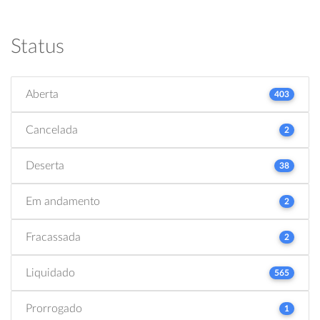
Status
Aberta
403
Cancelada
2
Deserta
38
Em andamento
2
Fracassada
2
Liquidado
565
Prorrogado
1