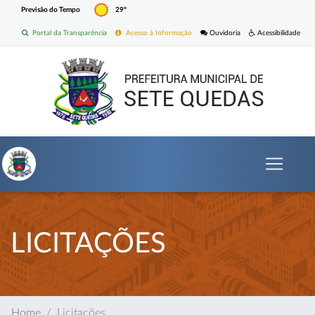
Previsão do Tempo
29º
Portal da Transparência
Acesso à Informação
Ouvidoria
Acessibilidade
LICITAÇÕES
Home
Licitações