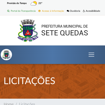
Previsão do Tempo
21º
Portal da Transparência
Acesso à Informação
Ouvidoria
Acessibilidade
LICITAÇÕES
Home
Licitações