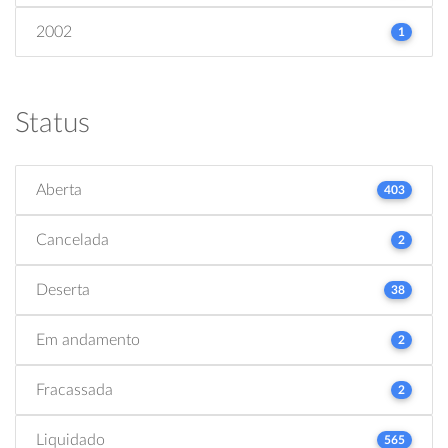
2002
1
Status
Aberta
403
Cancelada
2
Deserta
38
Em andamento
2
Fracassada
2
Liquidado
565