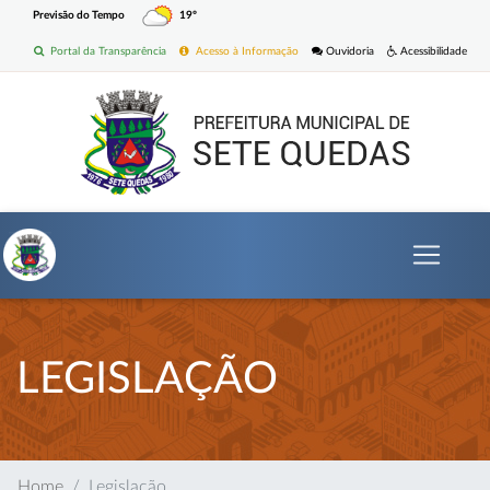
Previsão do Tempo
19º
Portal da Transparência
Acesso à Informação
Ouvidoria
Acessibilidade
LEGISLAÇÃO
Home
Legislação