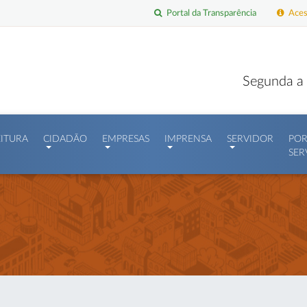
Portal da Transparência
Acess
Segunda a 
EITURA
CIDADÃO
EMPRESAS
IMPRENSA
SERVIDOR
POR
SER