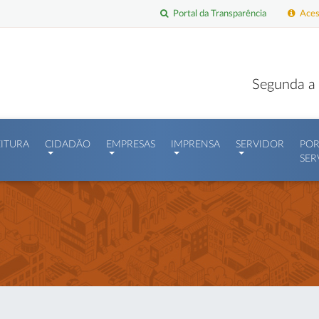
Portal da Transparência
Acess
Segunda a 
EITURA
CIDADÃO
EMPRESAS
IMPRENSA
SERVIDOR
POR
SER