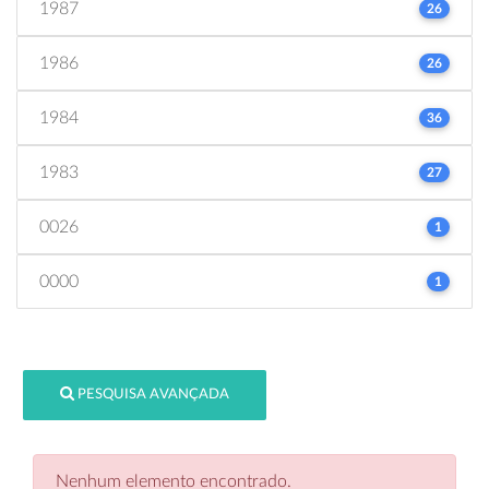
1987
26
1986
26
1984
36
1983
27
0026
1
0000
1
PESQUISA AVANÇADA
Nenhum elemento encontrado.