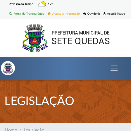
Previsão do Tempo
19º
Portal da Transparência
Acesso à Informação
Ouvidoria
Acessibilidade
LEGISLAÇÃO
Home
Legislação