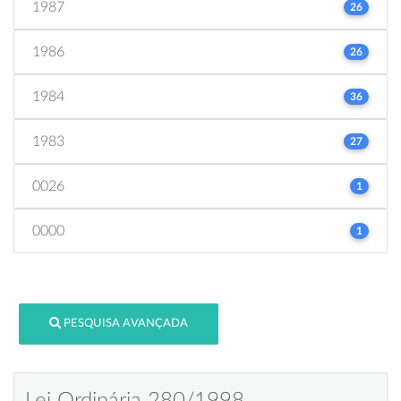
1987
26
1986
26
1984
36
1983
27
0026
1
0000
1
PESQUISA AVANÇADA
Lei Ordinária 280/1998