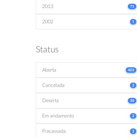
2013
71
2002
1
Status
Aberta
403
Cancelada
2
Deserta
38
Em andamento
2
Fracassada
2