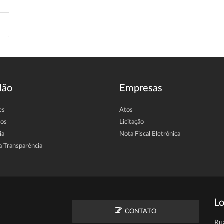
dão
Empresas
es
Atos
sos
Licitação
ia
Nota Fiscal Eletrônica
a Transparência
Lo
CONTATO
Ru