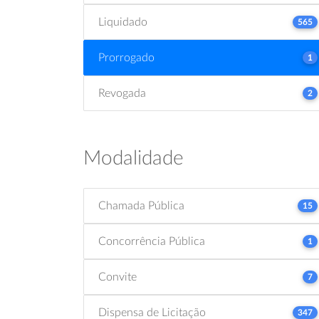
Liquidado
565
Prorrogado
1
Revogada
2
Modalidade
Chamada Pública
15
Concorrência Pública
1
Convite
7
Dispensa de Licitação
347