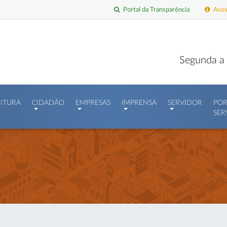
Portal da Transparência
Acess
Segunda a 
EITURA
CIDADÃO
EMPRESAS
IMPRENSA
SERVIDOR
POR
SER