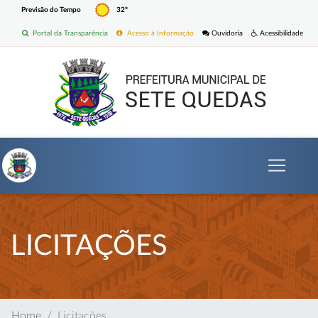
Previsão do Tempo
32º
Portal da Transparência
Acesso à Informação
Ouvidoria
Acessibilidade
LICITAÇÕES
Home
Licitações