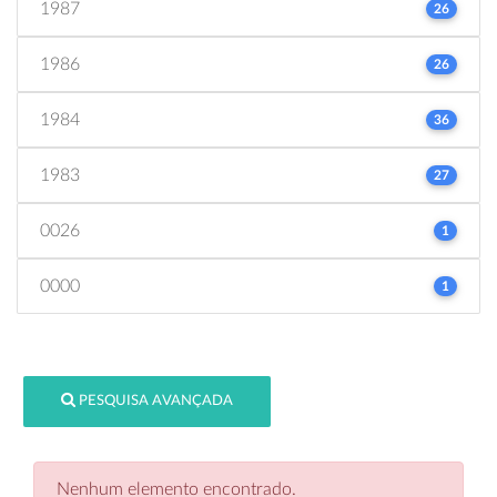
1987
26
1986
26
1984
36
1983
27
0026
1
0000
1
PESQUISA AVANÇADA
Nenhum elemento encontrado.