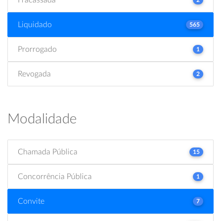
Liquidado
565
Prorrogado
1
Revogada
2
Modalidade
Chamada Pública
15
Concorrência Pública
1
Convite
7