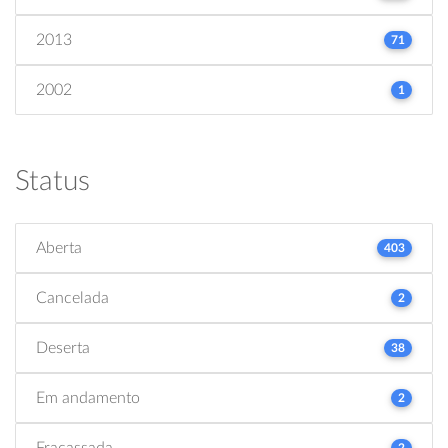
2013
71
2002
1
Status
Aberta
403
Cancelada
2
Deserta
38
Em andamento
2
Fracassada
2