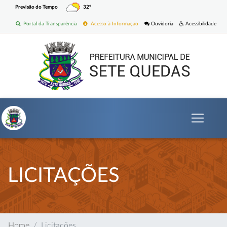
Previsão do Tempo
32º
Portal da Transparência
Acesso à Informação
Ouvidoria
Acessibilidade
LICITAÇÕES
Home
Licitações