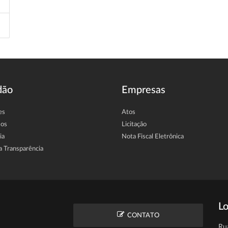
dão
Empresas
es
Atos
sos
Licitação
ia
Nota Fiscal Eletrônica
a Transparência
Lo
CONTATO
Ru