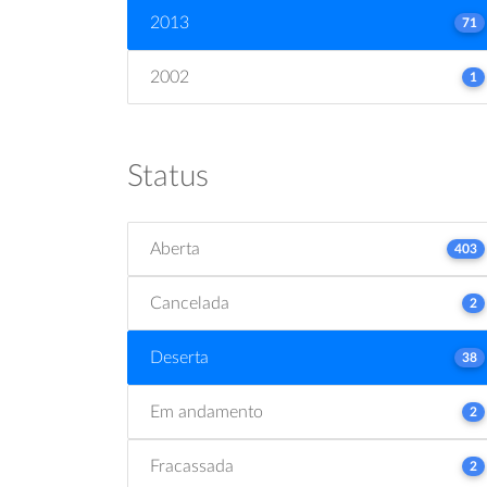
2013
71
2002
1
Status
Aberta
403
Cancelada
2
Deserta
38
Em andamento
2
Fracassada
2