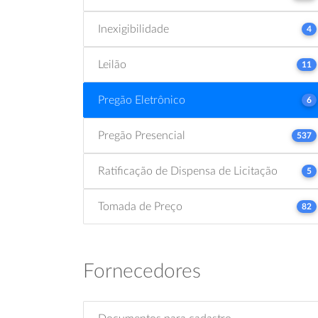
Inexigibilidade
4
Leilão
11
Pregão Eletrônico
6
Pregão Presencial
537
Ratificação de Dispensa de Licitação
5
Tomada de Preço
82
Fornecedores