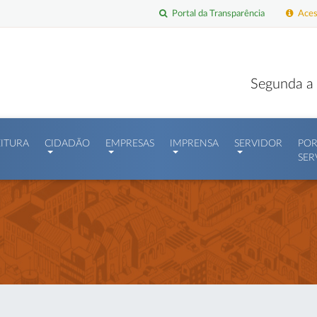
Portal da Transparência
Acess
Segunda a 
EITURA
CIDADÃO
EMPRESAS
IMPRENSA
SERVIDOR
POR
SER