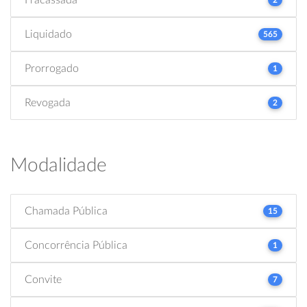
Liquidado
565
Prorrogado
1
Revogada
2
Modalidade
Chamada Pública
15
Concorrência Pública
1
Convite
7