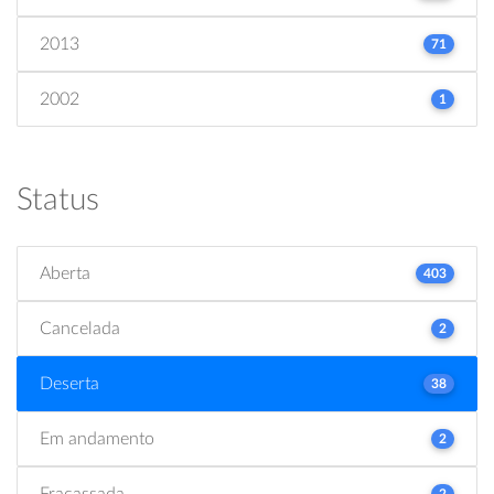
2013
71
2002
1
Status
Aberta
403
Cancelada
2
Deserta
38
Em andamento
2
Fracassada
2