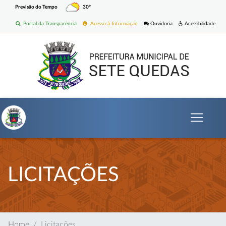
Previsão do Tempo
30º
Portal da Transparência
Acesso à Informação
Ouvidoria
Acessibilidade
LICITAÇÕES
Home
Licitações