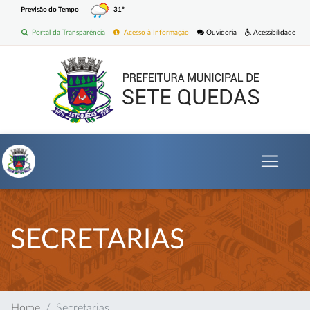
Previsão do Tempo
31º
Portal da Transparência
Acesso à Informação
Ouvidoria
Acessibilidade
SECRETARIAS
Home
Secretarias