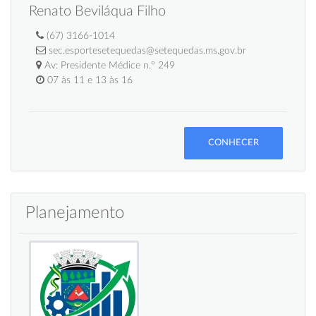
Renato Beviláqua Filho
(67) 3166-1014
sec.esportesetequedas@setequedas.ms.gov.br
Av: Presidente Médice n.º 249
07 às 11 e 13 às 16
CONHECER
Planejamento