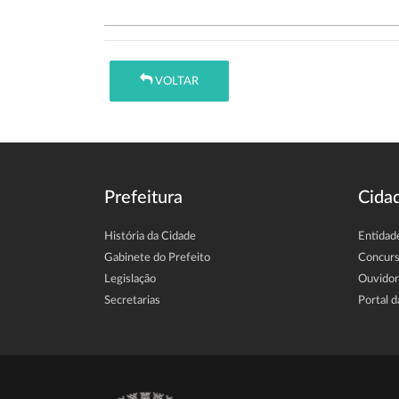
VOLTAR
Prefeitura
Cida
História da Cidade
Entidad
Gabinete do Prefeito
Concur
Legislação
Ouvidor
Secretarias
Portal d