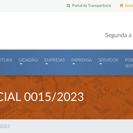
Portal da Transparência
Acess
Segunda a 
EITURA
CIDADÃO
EMPRESAS
IMPRENSA
SERVIDOR
POR
SER
IAL 0015/2023
/2023