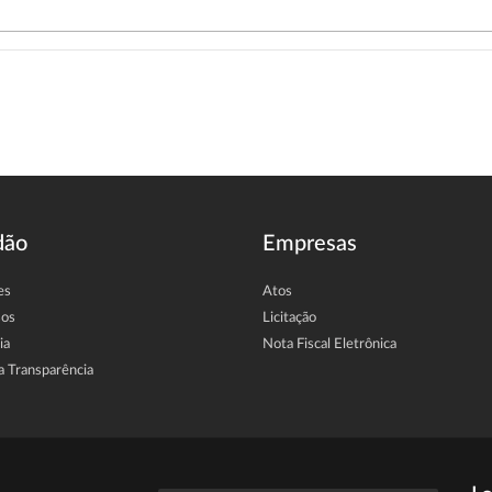
dão
Empresas
es
Atos
sos
Licitação
ia
Nota Fiscal Eletrônica
a Transparência