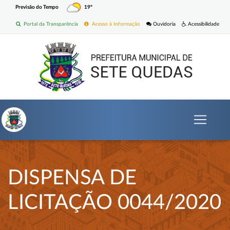
Previsão do Tempo
19º
Portal da Transparência
Acesso à Informação
Ouvidoria
Acessibilidade
DISPENSA DE
LICITAÇÃO 0044/2020