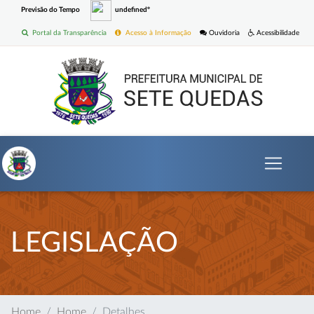
Previsão do Tempo
undefinedº
Portal da Transparência
Acesso à Informação
Ouvidoria
Acessibilidade
LEGISLAÇÃO
Home
Home
Detalhes