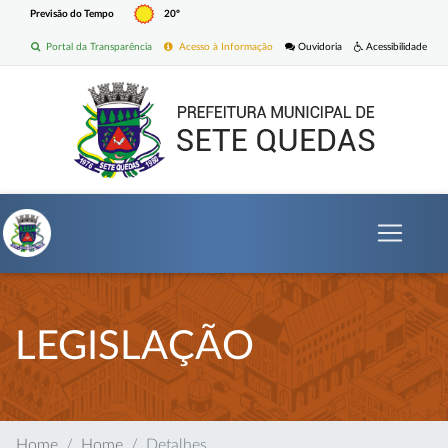
Previsão do Tempo
20º
Portal da Transparência
Acesso à Informação
Ouvidoria
Acessibilidade
LEGISLAÇÃO
Home
Home
Detalhes