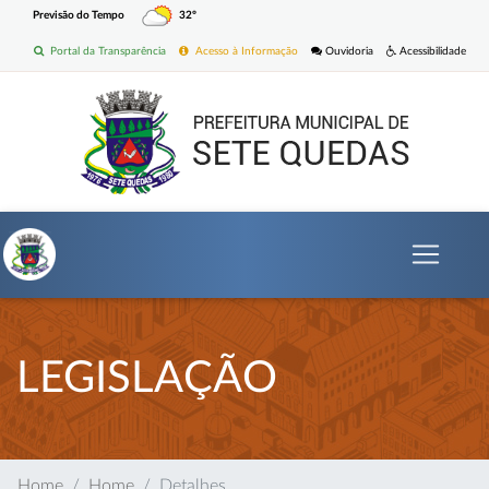
Previsão do Tempo
32º
Portal da Transparência
Acesso à Informação
Ouvidoria
Acessibilidade
LEGISLAÇÃO
Home
Home
Detalhes