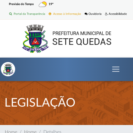
Previsão do Tempo
19º
Portal da Transparência
Acesso à Informação
Ouvidoria
Acessibilidade
LEGISLAÇÃO
Home
Home
Detalhes