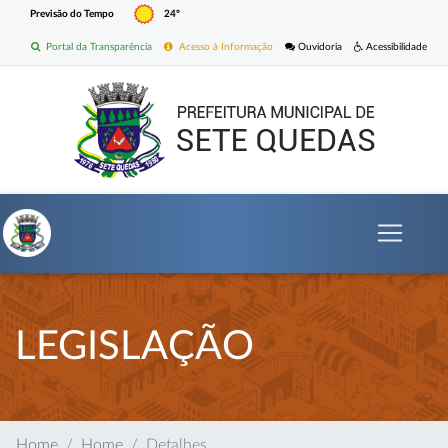
Previsão do Tempo
24º
Portal da Transparência
Acesso à Informação
Ouvidoria
Acessibilidade
LEGISLAÇÃO
Home
Home
Detalhes