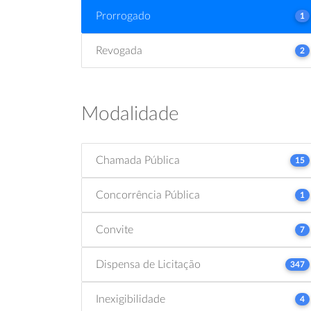
Prorrogado
1
Revogada
2
Modalidade
Chamada Pública
15
Concorrência Pública
1
Convite
7
Dispensa de Licitação
347
Inexigibilidade
4