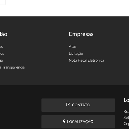
dão
Empresas
es
Atos
sos
Licitação
ia
Nota Fiscal Eletrônica
a Transparência
Lo
CONTATO
Ru
Se
LOCALIZAÇÃO
Ce