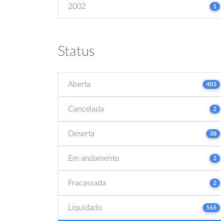
2002
1
Status
Aberta
403
Cancelada
2
Deserta
38
Em andamento
2
Fracassada
2
Liquidado
565