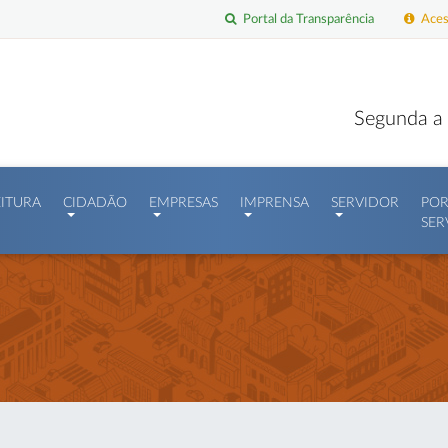
Portal da Transparência
Acess
Segunda a 
EITURA
CIDADÃO
EMPRESAS
IMPRENSA
SERVIDOR
POR
SER