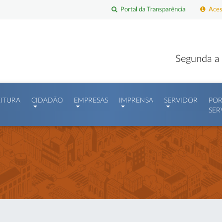
Portal da Transparência
Acess
Segunda a 
EITURA
CIDADÃO
EMPRESAS
IMPRENSA
SERVIDOR
POR
SER