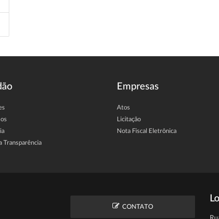
dão
Empresas
es
Atos
sos
Licitação
ia
Nota Fiscal Eletrônica
a Transparência
Lo
CONTATO
Ru