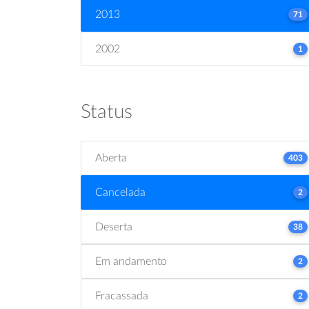
2013
71
2002
1
Status
Aberta
403
Cancelada
2
Deserta
38
Em andamento
2
Fracassada
2