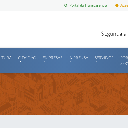
Portal da Transparência
Acess
Segunda a 
EITURA
CIDADÃO
EMPRESAS
IMPRENSA
SERVIDOR
POR
SER