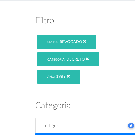
Filtro
REVOGADO
STATUS:
DECRETO
CATEGORIA:
1983
ANO:
Categoria
Códigos
6