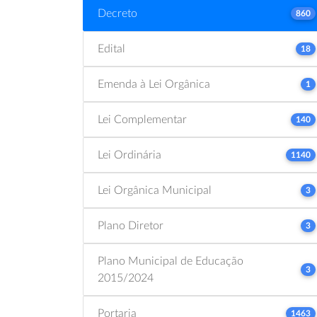
Decreto
860
Edital
18
Emenda à Lei Orgânica
1
Lei Complementar
140
Lei Ordinária
1140
Lei Orgânica Municipal
3
Plano Diretor
3
Plano Municipal de Educação
3
2015/2024
Portaria
1463