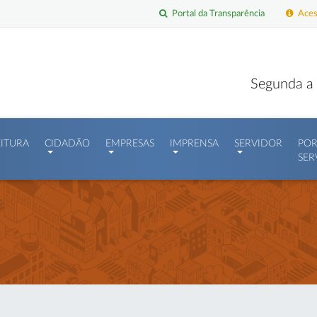
Portal da Transparência
Acess
Segunda a 
EITURA
CIDADÃO
EMPRESAS
IMPRENSA
SERVIDOR
POR
SER