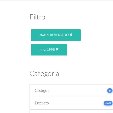
Filtro
REVOGADO
STATUS:
1998
ANO:
Categoria
Códigos
6
Decreto
860