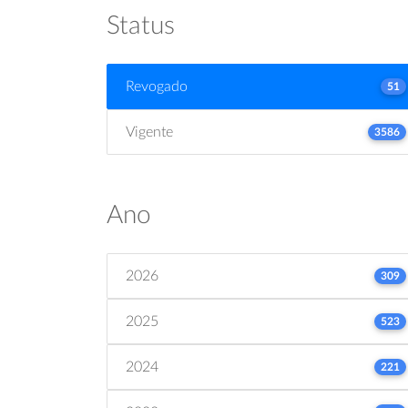
Status
Revogado
51
Vigente
3586
Ano
2026
309
2025
523
2024
221