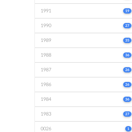
1991
19
1990
27
1989
35
1988
36
1987
26
1986
26
1984
36
1983
27
0026
1