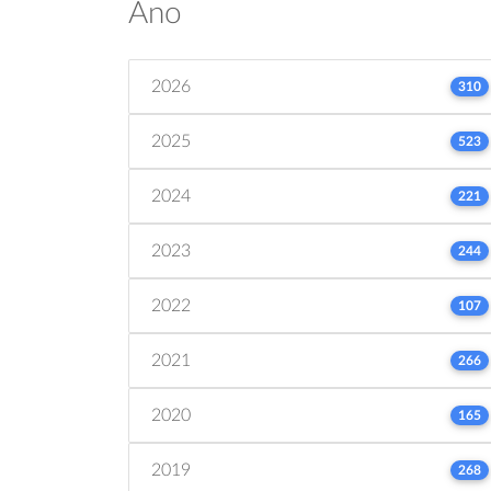
Ano
2026
310
2025
523
2024
221
2023
244
2022
107
2021
266
2020
165
2019
268