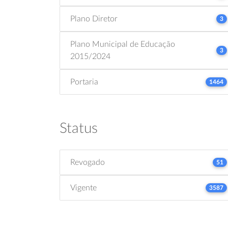
Plano Diretor
3
Plano Municipal de Educação
3
2015/2024
Portaria
1464
Status
Revogado
51
Vigente
3587