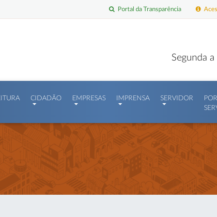
Portal da Transparência
Acess
Segunda a 
EITURA
CIDADÃO
EMPRESAS
IMPRENSA
SERVIDOR
POR
SER